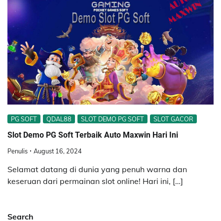
PG SOFT
QDAL88
SLOT DEMO PG SOFT
SLOT GACOR
Slot Demo PG Soft Terbaik Auto Maxwin Hari Ini
Penulis
August 16, 2024
Selamat datang di dunia yang penuh warna dan
keseruan dari permainan slot online! Hari ini, […]
Search