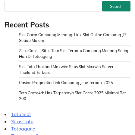
Search
Recent Posts
Slot Gacor Gampang Menang: Link Slot Online Gampang JP
Setiap Malam
Zeus Gacor : Situs Toto Slot Terbaru Gampang Menang Setiap
Hari Di Totoagung
Slot Toto Thailand Maxwin: Situs Slot Maxwin Server
Thailand Terbaru
Casino Pragmatic: Link Gampang Jepe Terbaik 2025
Toto Gacor4d: Link Terpercaya Slot Gacor 2025 Minimal Bet
200
Toto Slot
Situs Toto
Totoagung