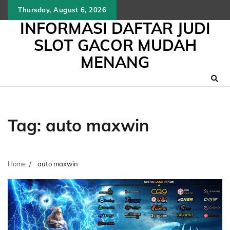
Skip
Thursday, August 6, 2026
to
INFORMASI DAFTAR JUDI
content
SLOT GACOR MUDAH
MENANG
Tag:
auto maxwin
Home
auto maxwin