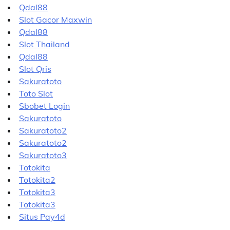
Qdal88
Slot Gacor Maxwin
Qdal88
Slot Thailand
Qdal88
Slot Qris
Sakuratoto
Toto Slot
Sbobet Login
Sakuratoto
Sakuratoto2
Sakuratoto2
Sakuratoto3
Totokita
Totokita2
Totokita3
Totokita3
Situs Pay4d