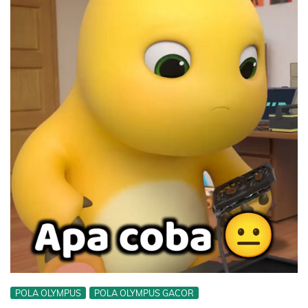
POLA OLYMPUS
POLA OLYMPUS GACOR