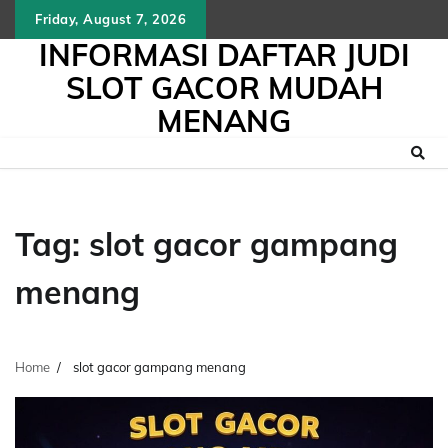
Skip
Friday, August 7, 2026
to
INFORMASI DAFTAR JUDI
content
SLOT GACOR MUDAH
MENANG
Tag:
slot gacor gampang
menang
Home
slot gacor gampang menang