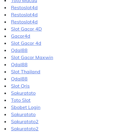
Toto Macau
Restoslot4d
Restoslot4d
Restoslot4d
Slot Gacor 4D
Gacor4d
Slot Gacor 4d
Qdal88
Slot Gacor Maxwin
Qdal88
Slot Thailand
Qdal88
Slot Qris
Sakuratoto
Toto Slot
Sbobet Login
Sakuratoto
Sakuratoto2
Sakuratoto2