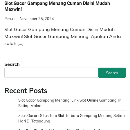
Slot Gacor Gampang Menang Cuman Disini Mudah
Maxwin!
Penulis
November 25, 2024
Slot Gacor Gampang Menang Cuman Disini Mudah
Maxwin! Slot Gacor Gampang Menang. Apakah Anda
salah […]
Search
Search
Recent Posts
Slot Gacor Gampang Menang: Link Slot Online Gampang JP
Setiap Malam
Zeus Gacor : Situs Toto Slot Terbaru Gampang Menang Setiap
Hari Di Totoagung