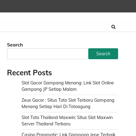
Search
Search
Recent Posts
Slot Gacor Gampang Menang: Link Slot Online
Gampang JP Setiap Malam
Zeus Gacor : Situs Toto Slot Terbaru Gampang
Menang Setiap Hari Di Totoagung
Slot Toto Thailand Maxwin: Situs Slot Maxwin
Server Thailand Terbaru
Casino Pragmatic: Link Gampang Jepe Terbaik