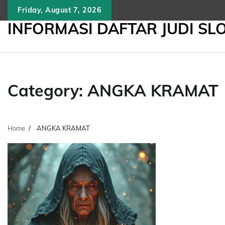
Skip
Friday, August 7, 2026
to
INFORMASI DAFTAR JUDI S
content
Category:
ANGKA KRAMAT
Home
ANGKA KRAMAT