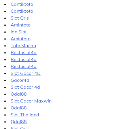
Cantiktoto
Cantiktoto
Slot Qris
Amintoto
Idn Slot
Amintoto
Toto Macau
Restoslot4d
Restoslot4d
Restoslot4d
Slot Gacor 4D
Gacor4d
Slot Gacor 4d
Qdal88
Slot Gacor Maxwin
Qdal88
Slot Thailand
Qdal88
Slot Qris