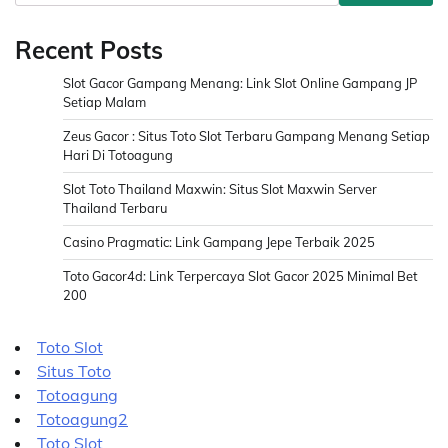
Recent Posts
Slot Gacor Gampang Menang: Link Slot Online Gampang JP
Setiap Malam
Zeus Gacor : Situs Toto Slot Terbaru Gampang Menang Setiap
Hari Di Totoagung
Slot Toto Thailand Maxwin: Situs Slot Maxwin Server
Thailand Terbaru
Casino Pragmatic: Link Gampang Jepe Terbaik 2025
Toto Gacor4d: Link Terpercaya Slot Gacor 2025 Minimal Bet
200
Toto Slot
Situs Toto
Totoagung
Totoagung2
Toto Slot