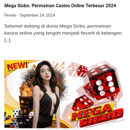
Mega Sicbo: Permainan Casino Online Terbesar 2024
Penulis
September 24, 2024
Selamat datang di dunia Mega Sicbo, permainan
kasino online yang tengah menjadi favorit di kalangan
[…]