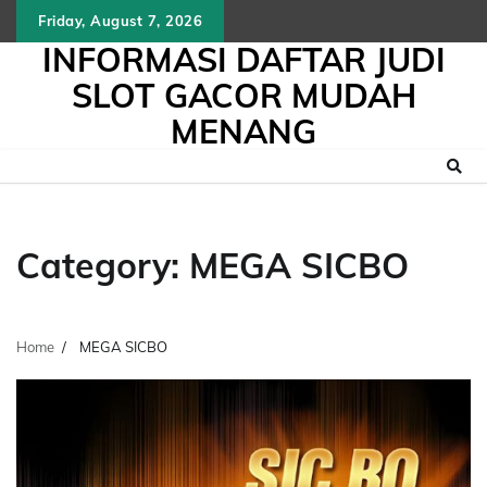
Skip
Friday, August 7, 2026
to
INFORMASI DAFTAR JUDI
content
SLOT GACOR MUDAH
MENANG
Category:
MEGA SICBO
Home
MEGA SICBO