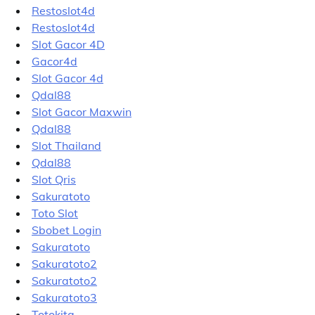
Restoslot4d
Restoslot4d
Slot Gacor 4D
Gacor4d
Slot Gacor 4d
Qdal88
Slot Gacor Maxwin
Qdal88
Slot Thailand
Qdal88
Slot Qris
Sakuratoto
Toto Slot
Sbobet Login
Sakuratoto
Sakuratoto2
Sakuratoto2
Sakuratoto3
Totokita