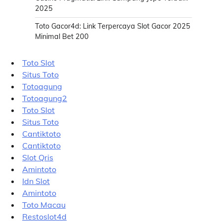
2025
Toto Gacor4d: Link Terpercaya Slot Gacor 2025
Minimal Bet 200
Toto Slot
Situs Toto
Totoagung
Totoagung2
Toto Slot
Situs Toto
Cantiktoto
Cantiktoto
Slot Qris
Amintoto
Idn Slot
Amintoto
Toto Macau
Restoslot4d