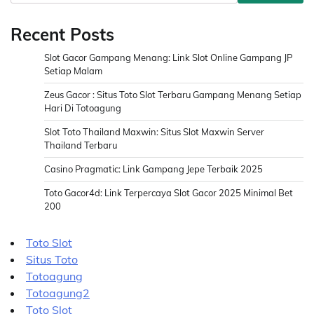
Recent Posts
Slot Gacor Gampang Menang: Link Slot Online Gampang JP
Setiap Malam
Zeus Gacor : Situs Toto Slot Terbaru Gampang Menang Setiap
Hari Di Totoagung
Slot Toto Thailand Maxwin: Situs Slot Maxwin Server
Thailand Terbaru
Casino Pragmatic: Link Gampang Jepe Terbaik 2025
Toto Gacor4d: Link Terpercaya Slot Gacor 2025 Minimal Bet
200
Toto Slot
Situs Toto
Totoagung
Totoagung2
Toto Slot