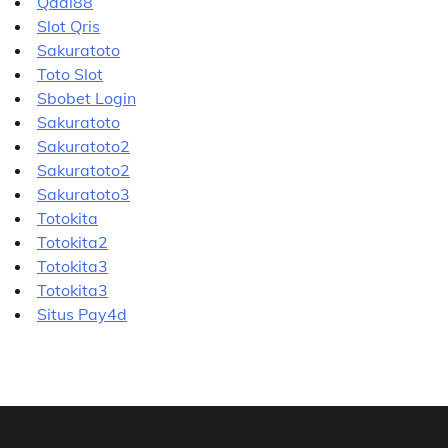
Qdal88
Slot Qris
Sakuratoto
Toto Slot
Sbobet Login
Sakuratoto
Sakuratoto2
Sakuratoto2
Sakuratoto3
Totokita
Totokita2
Totokita3
Totokita3
Situs Pay4d