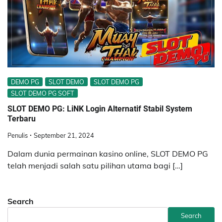
DEMO PG
SLOT DEMO
SLOT DEMO PG
SLOT DEMO PG SOFT
SLOT DEMO PG: LiNK Login Alternatif Stabil System
Terbaru
Penulis
September 21, 2024
Dalam dunia permainan kasino online, SLOT DEMO PG
telah menjadi salah satu pilihan utama bagi […]
Search
Search