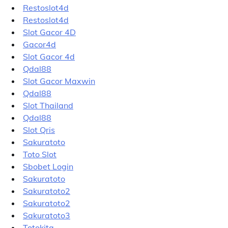
Restoslot4d
Restoslot4d
Slot Gacor 4D
Gacor4d
Slot Gacor 4d
Qdal88
Slot Gacor Maxwin
Qdal88
Slot Thailand
Qdal88
Slot Qris
Sakuratoto
Toto Slot
Sbobet Login
Sakuratoto
Sakuratoto2
Sakuratoto2
Sakuratoto3
Totokita