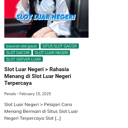
bocoran slot gacor
SITUS SLOT GACOR
SLOT GACOR
SLOT LUAR NEGERI
SLOT SERVER LUAR
Slot Luar Negeri > Rahasia
Menang di Slot Luar Negeri
Terpercaya
Penulis
February 15, 2025
Slot Luar Negeri > Pelajari Cara
Menang Bermain di Situs Slot Luar
Negeri Terpercaya Slot […]