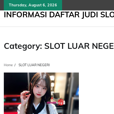
Skip
Thursday, August 6, 2026
to
INFORMASI DAFTAR JUDI S
content
Category:
SLOT LUAR NEGE
Home
SLOT LUAR NEGERI