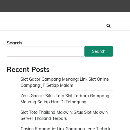
Search
Search
Recent Posts
Slot Gacor Gampang Menang: Link Slot Online
Gampang JP Setiap Malam
Zeus Gacor : Situs Toto Slot Terbaru Gampang
Menang Setiap Hari Di Totoagung
Slot Toto Thailand Maxwin: Situs Slot Maxwin
Server Thailand Terbaru
Casino Pragmatic: Link Gampang Jepe Terbaik