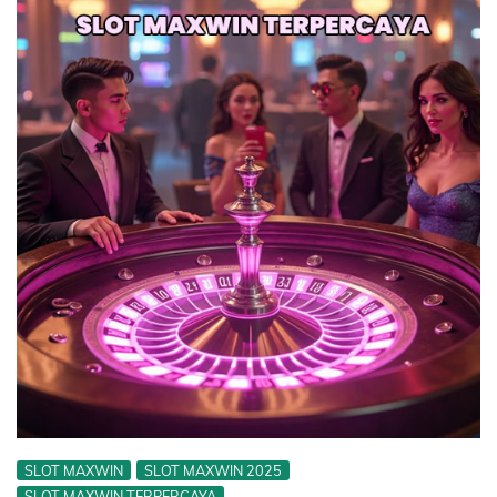
SLOT MAXWIN
SLOT MAXWIN 2025
SLOT MAXWIN TERPERCAYA