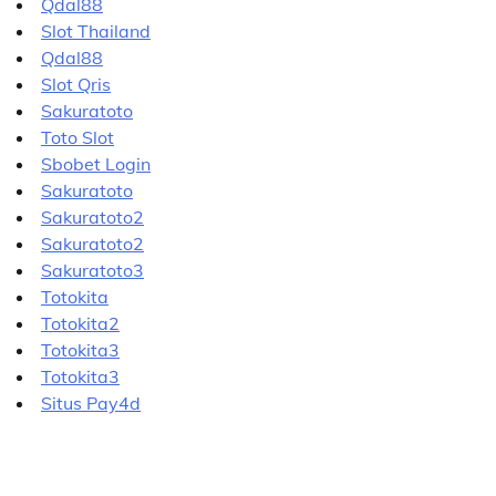
Qdal88
Slot Thailand
Qdal88
Slot Qris
Sakuratoto
Toto Slot
Sbobet Login
Sakuratoto
Sakuratoto2
Sakuratoto2
Sakuratoto3
Totokita
Totokita2
Totokita3
Totokita3
Situs Pay4d