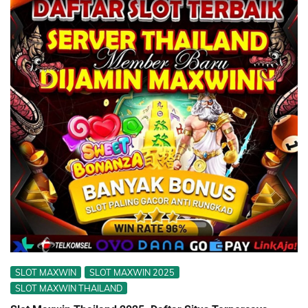
SLOT MAXWIN
SLOT MAXWIN 2025
SLOT MAXWIN THAILAND