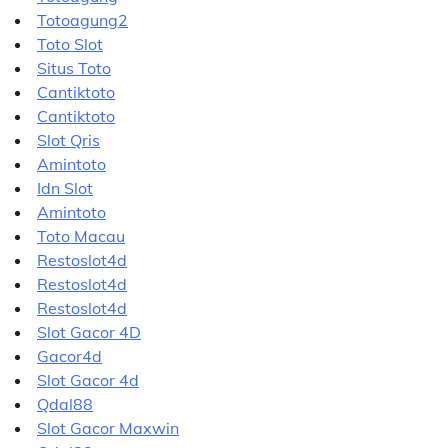
Totoagung2
Toto Slot
Situs Toto
Cantiktoto
Cantiktoto
Slot Qris
Amintoto
Idn Slot
Amintoto
Toto Macau
Restoslot4d
Restoslot4d
Restoslot4d
Slot Gacor 4D
Gacor4d
Slot Gacor 4d
Qdal88
Slot Gacor Maxwin