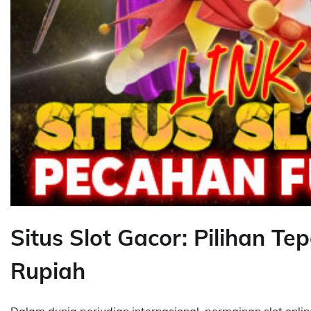
Situs Slot Gacor: Pilihan T
Rupiah
Dalam dunia perjudian internasional, permainan slot onlin