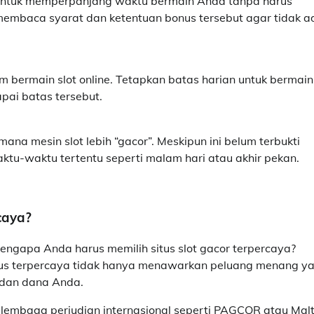
 untuk memperpanjang waktu bermain Anda tanpa harus
mbaca syarat dan ketentuan bonus tersebut agar tidak a
m bermain slot online. Tetapkan batas harian untuk bermain
pai batas tersebut.
a mesin slot lebih “gacor”. Meskipun ini belum terbukti
ktu-waktu tertentu seperti malam hari atau akhir pekan.
caya?
 mengapa Anda harus memilih situs slot gacor terpercaya?
us terpercaya tidak hanya menawarkan peluang menang y
 dan dana Anda.
dari lembaga perjudian internasional seperti PAGCOR atau Mal