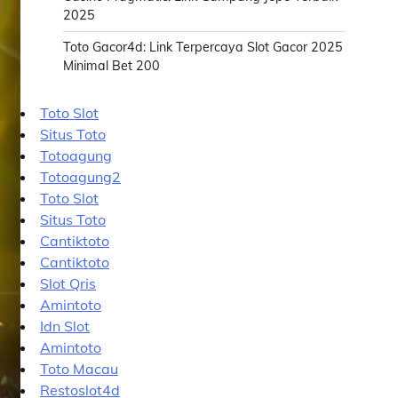
2025
Toto Gacor4d: Link Terpercaya Slot Gacor 2025
Minimal Bet 200
Toto Slot
Situs Toto
Totoagung
Totoagung2
Toto Slot
Situs Toto
Cantiktoto
Cantiktoto
Slot Qris
Amintoto
Idn Slot
Amintoto
Toto Macau
Restoslot4d