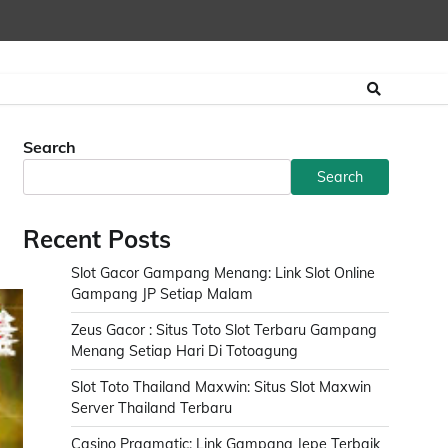
Search
Search
Recent Posts
Slot Gacor Gampang Menang: Link Slot Online
Gampang JP Setiap Malam
Zeus Gacor : Situs Toto Slot Terbaru Gampang
Menang Setiap Hari Di Totoagung
Slot Toto Thailand Maxwin: Situs Slot Maxwin
Server Thailand Terbaru
Casino Pragmatic: Link Gampang Jepe Terbaik