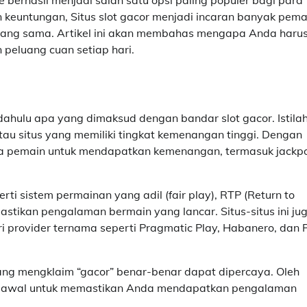
keuntungan, Situs slot gacor menjadi incaran banyak pema
yang sama. Artikel ini akan membahas mengapa Anda haru
peluang cuan setiap hari.
 dahulu apa yang dimaksud dengan bandar slot gacor. Istila
atau situs yang memiliki tingkat kemenangan tinggi. Dengan
pada pemain untuk mendapatkan kemenangan, termasuk jackp
rti sistem permainan yang adil (fair play), RTP (Return to
astikan pengalaman bermain yang lancar. Situs-situs ini ju
ri provider ternama seperti Pragmatic Play, Habanero, dan 
ang mengklaim “gacor” benar-benar dapat dipercaya. Oleh
kah awal untuk memastikan Anda mendapatkan pengalaman