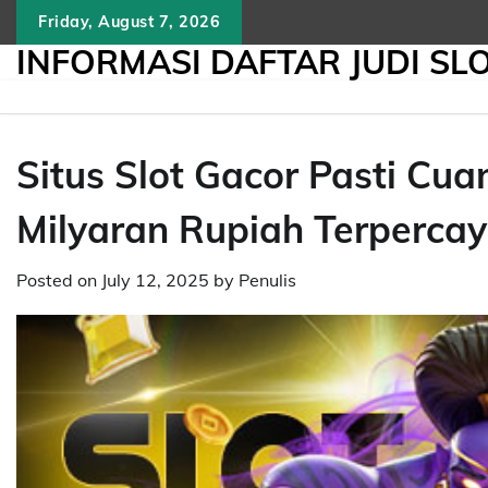
Skip
Friday, August 7, 2026
to
INFORMASI DAFTAR JUDI S
content
Situs Slot Gacor Pasti Cu
Milyaran Rupiah Terperca
Posted on
July 12, 2025
by
Penulis