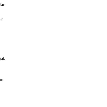
lan
di
al,
an