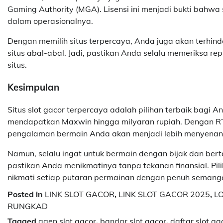
Gaming Authority (MGA). Lisensi ini menjadi bukti bahwa
dalam operasionalnya.
Dengan memilih situs terpercaya, Anda juga akan terhinda
situs abal-abal. Jadi, pastikan Anda selalu memeriksa r
situs.
Kesimpulan
Situs slot gacor terpercaya adalah pilihan terbaik bagi 
mendapatkan Maxwin hingga milyaran rupiah. Dengan RTP 
pengalaman bermain Anda akan menjadi lebih menyena
Namun, selalu ingat untuk bermain dengan bijak dan bert
pastikan Anda menikmatinya tanpa tekanan finansial. Pili
nikmati setiap putaran permainan dengan penuh semang
Posted in
LINK SLOT GACOR
,
LINK SLOT GACOR 2025
,
L
RUNGKAD
Tagged
agen slot gacor
,
bandar slot gacor
,
daftar slot ga