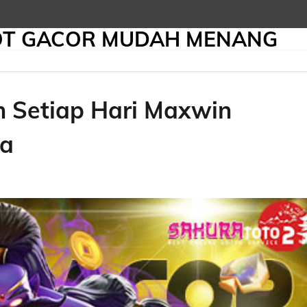
LOT GACOR MUDAH MENANG
an Setiap Hari Maxwin
ya