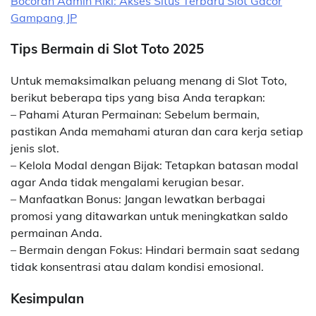
Bocoran Admin Riki: Akses Situs Terbaru Slot Gacor
Gampang JP
Tips Bermain di Slot Toto 2025
Untuk memaksimalkan peluang menang di Slot Toto,
berikut beberapa tips yang bisa Anda terapkan:
– Pahami Aturan Permainan: Sebelum bermain,
pastikan Anda memahami aturan dan cara kerja setiap
jenis slot.
– Kelola Modal dengan Bijak: Tetapkan batasan modal
agar Anda tidak mengalami kerugian besar.
– Manfaatkan Bonus: Jangan lewatkan berbagai
promosi yang ditawarkan untuk meningkatkan saldo
permainan Anda.
– Bermain dengan Fokus: Hindari bermain saat sedang
tidak konsentrasi atau dalam kondisi emosional.
Kesimpulan