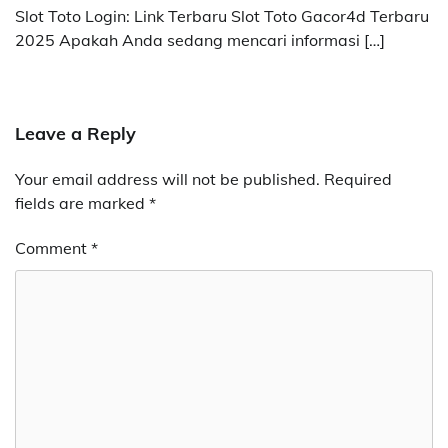
Slot Toto Login: Link Terbaru Slot Toto Gacor4d Terbaru
2025 Apakah Anda sedang mencari informasi […]
Leave a Reply
Your email address will not be published.
Required
fields are marked
*
Comment
*