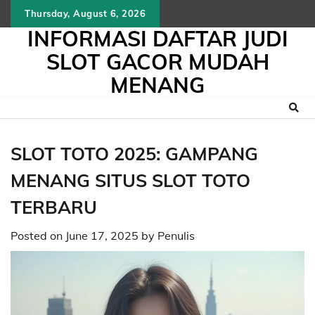
Skip
Thursday, August 6, 2026
to
INFORMASI DAFTAR JUDI
content
SLOT GACOR MUDAH
MENANG
SLOT TOTO 2025: GAMPANG
MENANG SITUS SLOT TOTO
TERBARU
Posted on
June 17, 2025
by
Penulis