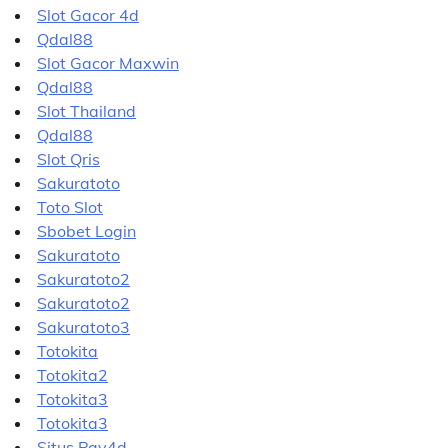
Slot Gacor 4d
Qdal88
Slot Gacor Maxwin
Qdal88
Slot Thailand
Qdal88
Slot Qris
Sakuratoto
Toto Slot
Sbobet Login
Sakuratoto
Sakuratoto2
Sakuratoto2
Sakuratoto3
Totokita
Totokita2
Totokita3
Totokita3
Situs Pay4d